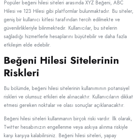
Popüler beğeni hilesi siteleri arasında XYZ Beğeni, ABC
Hilesi ve 123 Hilesi gibi platformlar bulunmaktadır. Bu siteler,
geniş bir kullanıcı kitlesi tarafından tercih edilmekte ve
güvenilirlikleriyle bilinmektedir. Kullanıcılar, bu sitelerin
sağladığı hizmetlerle hesaplarını büyütebilir ve daha fazla
etkileşim elde edebilir.
Beğeni Hilesi Sitelerinin
Riskleri
Bu bölümde, beğeni hilesi sitelerinin kullanımının potansiyel
riskleri ve olumsuz etkileri ele alınacaktır. Kullanıcıların dikkat
etmesi gereken noktalar ve olası sonuçlar açıklanacaktır.
Beğeni hilesi siteleri kullanmanın birçok riski vardır. İlk olarak,
Twitter hesabınızın engellenme veya askıya alınma riskiyle
karşı karşıya kalabilirsiniz. Beğeni hilesi siteleri, yapay