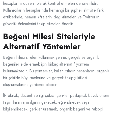
hesaplarını düzenli olarak kontrol etmeleri de önemlidir.
Kullanıcıların hesaplarında herhangi bir şüpheli aktivite fark
ettiklerinde, hemen şifrelerini değiştirmeleri ve Twitter’ın
güvenlik önlemlerini takip etmeleri önerilir.
Beğeni Hilesi Siteleriyle
Alternatif Yöntemler
Beğeni hilesi siteleri kullanmak yerine, gerçek ve organik
beğeniler elde etmek için birkaç alternatif yöntem
bulunmaktadır. Bu yöntemler, kullanıcıların hesaplarını organik
bir şekilde büyütmelerine ve gerçek takipçi kitlesi
oluşturmalarına yardımcı olabilir.
İlk olarak, düzenli ve ilgi çekici içerikler paylaşmak büyük önem
taşır. İnsanların ilgisini çekecek, eğlendirecek veya
bilgilendirecek içerikler üretmek, organik beğeni ve takipçi