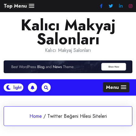
Skip
Top Menu
to
Kalıcı Makyaj
content
Salonları
Kalıcı Makyaj Salonları
Menu
Home
/
Twitter Beğeni Hilesi Siteleri