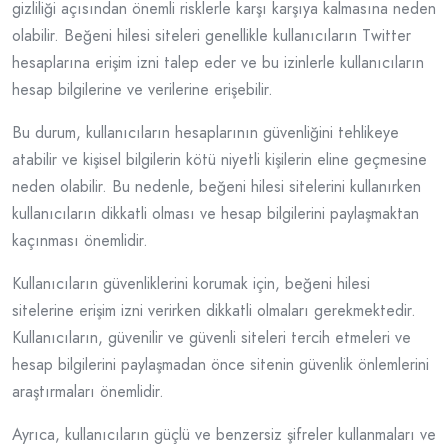
gizliliği açısından önemli risklerle karşı karşıya kalmasına neden
olabilir. Beğeni hilesi siteleri genellikle kullanıcıların Twitter
hesaplarına erişim izni talep eder ve bu izinlerle kullanıcıların
hesap bilgilerine ve verilerine erişebilir.
Bu durum, kullanıcıların hesaplarının güvenliğini tehlikeye
atabilir ve kişisel bilgilerin kötü niyetli kişilerin eline geçmesine
neden olabilir. Bu nedenle, beğeni hilesi sitelerini kullanırken
kullanıcıların dikkatli olması ve hesap bilgilerini paylaşmaktan
kaçınması önemlidir.
Kullanıcıların güvenliklerini korumak için, beğeni hilesi
sitelerine erişim izni verirken dikkatli olmaları gerekmektedir.
Kullanıcıların, güvenilir ve güvenli siteleri tercih etmeleri ve
hesap bilgilerini paylaşmadan önce sitenin güvenlik önlemlerini
araştırmaları önemlidir.
Ayrıca, kullanıcıların güçlü ve benzersiz şifreler kullanmaları ve