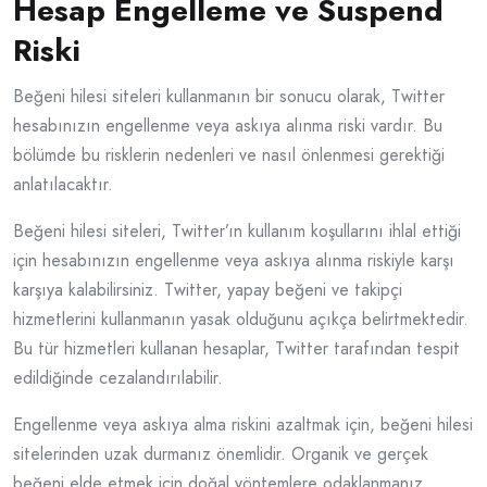
Hesap Engelleme ve Suspend
Riski
Beğeni hilesi siteleri kullanmanın bir sonucu olarak, Twitter
hesabınızın engellenme veya askıya alınma riski vardır. Bu
bölümde bu risklerin nedenleri ve nasıl önlenmesi gerektiği
anlatılacaktır.
Beğeni hilesi siteleri, Twitter’ın kullanım koşullarını ihlal ettiği
için hesabınızın engellenme veya askıya alınma riskiyle karşı
karşıya kalabilirsiniz. Twitter, yapay beğeni ve takipçi
hizmetlerini kullanmanın yasak olduğunu açıkça belirtmektedir.
Bu tür hizmetleri kullanan hesaplar, Twitter tarafından tespit
edildiğinde cezalandırılabilir.
Engellenme veya askıya alma riskini azaltmak için, beğeni hilesi
sitelerinden uzak durmanız önemlidir. Organik ve gerçek
beğeni elde etmek için doğal yöntemlere odaklanmanız