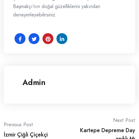
Başmakçı’nın doğal güzelliklerini yakından
deneyimleyebilirsiniz.
Admin
Post
Next Post
Previous Post
Kartepe Depreme Day
navigation
İzmir Çiğli Çiçekçi
anıklı Mı