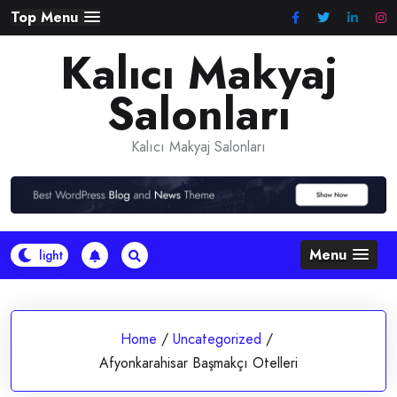
Skip
Top Menu
to
Kalıcı Makyaj
content
Salonları
Kalıcı Makyaj Salonları
Menu
Home
/
Uncategorized
/
Afyonkarahisar Başmakçı Otelleri