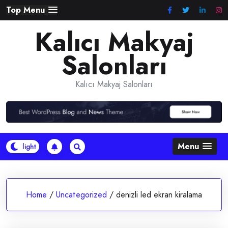
Skip
Top Menu
to
Kalıcı Makyaj
content
Salonları
Kalıcı Makyaj Salonları
Menu
Home
/
Uncategorized
/
denizli led ekran kiralama