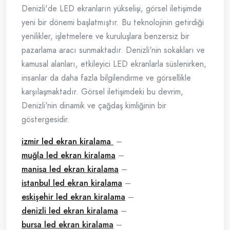
Denizli'de LED ekranların yükselişi, görsel iletişimde
yeni bir dönemi başlatmıştır. Bu teknolojinin getirdiği
yenilikler, işletmelere ve kuruluşlara benzersiz bir
pazarlama aracı sunmaktadır. Denizli'nin sokakları ve
kamusal alanları, etkileyici LED ekranlarla süslenirken,
insanlar da daha fazla bilgilendirme ve görsellikle
karşılaşmaktadır. Görsel iletişimdeki bu devrim,
Denizli'nin dinamik ve çağdaş kimliğinin bir
göstergesidir.
izmir led ekran kiralama
–
muğla led ekran kiralama
–
manisa led ekran kiralama
–
istanbul led ekran kiralama
–
eskişehir led ekran kiralama
–
denizli led ekran kiralama
–
bursa led ekran kiralama
–