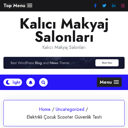
Skip
Top Menu
to
Kalıcı Makyaj
content
Salonları
Kalıcı Makyaj Salonları
Menu
Home
/
Uncategorized
/
Elektrikli Çocuk Scooter Güvenlik Testi