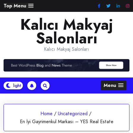
Skip
Top Menu
to
Kalıcı Makyaj
content
Salonları
Kalıcı Makyaj Salonları
Menu
Home
/
Uncategorized
/
En İyi Gayrimenkul Markası – YES Real Estate