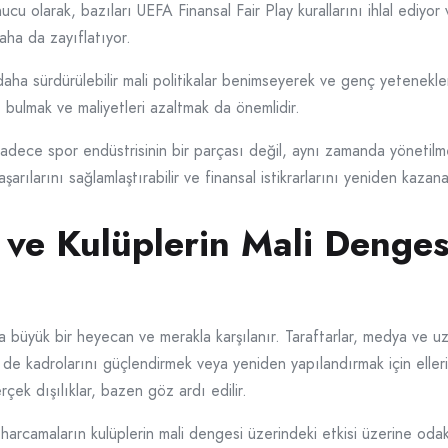
onucu olarak, bazıları UEFA Finansal Fair Play kurallarını ihlal ediy
daha da zayıflatıyor.
aha sürdürülebilir mali politikalar benimseyerek ve genç yetenekle
rı bulmak ve maliyetleri azaltmak da önemlidir.
 sadece spor endüstrisinin bir parçası değil, aynı zamanda yönetilm
arılarını sağlamlaştırabilir ve finansal istikrarlarını yeniden kazanab
ı ve Kulüplerin Mali Denges
a büyük bir heyecan ve merakla karşılanır. Taraftarlar, medya ve u
 de kadrolarını güçlendirmek veya yeniden yapılandırmak için eller
çek dışılıklar, bazen göz ardı edilir.
 harcamaların kulüplerin mali dengesi üzerindeki etkisi üzerine oda