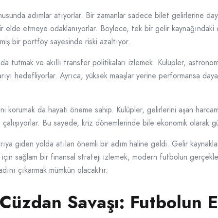
onusunda adımlar atıyorlar. Bir zamanlar sadece bilet gelirlerine da
elir elde etmeye odaklanıyorlar. Böylece, tek bir gelir kaynağındaki d
miş bir portföy sayesinde riski azaltıyor.
ında tutmak ve akıllı transfer politikaları izlemek. Kulüpler, astro
rıyı hedefliyorlar. Ayrıca, yüksek maaşlar yerine performansa daya
siplini korumak da hayati öneme sahip. Kulüpler, gelirlerini aşan ha
kle çalışıyorlar. Bu sayede, kriz dönemlerinde bile ekonomik olarak g
rıya giden yolda atılan önemli bir adım haline geldi. Gelir kaynakla
k için sağlam bir finansal strateji izlemek, modern futbolun gerçekle
adını çıkarmak mümkün olacaktır.
 Cüzdan Savaşı: Futbolun 