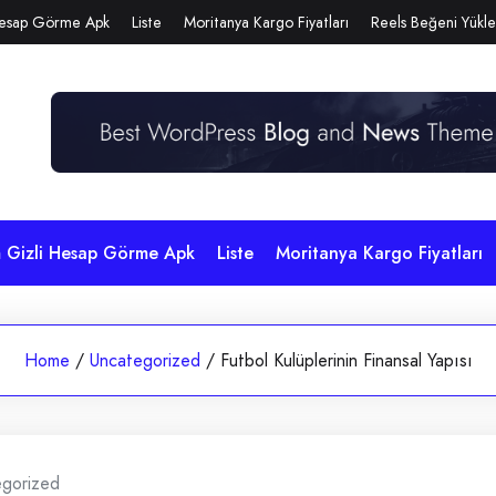
Hesap Görme Apk
Liste
Moritanya Kargo Fiyatları
Reels Beğeni Yükl
m Gizli Hesap Görme Apk
Liste
Moritanya Kargo Fiyatları
Home
/
Uncategorized
/
Futbol Kulüplerinin Finansal Yapısı
egorized