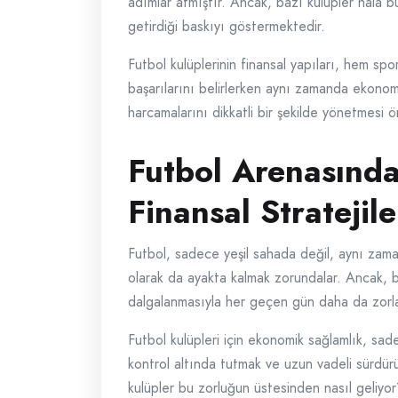
adımlar atmıştır. Ancak, bazı kulüpler hala bu
getirdiği baskıyı göstermektedir.
Futbol kulüplerinin finansal yapıları, hem spo
başarılarını belirlerken aynı zamanda ekonomik
harcamalarını dikkatli bir şekilde yönetmesi ö
Futbol Arenasınd
Finansal Stratejile
Futbol, sadece yeşil sahada değil, aynı zama
olarak da ayakta kalmak zorundalar. Ancak, b
dalgalanmasıyla her geçen gün daha da zorla
Futbol kulüpleri için ekonomik sağlamlık, sad
kontrol altında tutmak ve uzun vadeli sürdürül
kulüpler bu zorluğun üstesinden nasıl geliyo