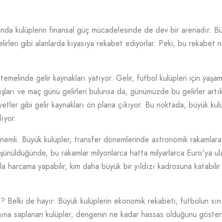
nda kulüplerin finansal güç mücadelesinde de dev bir arenadır. Bü
lirleri gibi alanlarda kıyasıya rekabet ediyorlar. Peki, bu rekabet n
temelinde gelir kaynakları yatıyor. Gelir, futbol kulüpleri için yaş
tışları ve maç günü gelirleri bulunsa da, günümüzde bu gelirler art
liyetler gibi gelir kaynakları ön plana çıkıyor. Bu noktada, büyük kulü
lıyor.
emli. Büyük kulüpler, transfer dönemlerinde astronomik rakamlara 
düşünüldüğünde, bu rakamlar milyonlarca hatta milyarlarca Euro'ya u
 harcama yapabilir, kim daha büyük bir yıldızı kadrosuna katabilir s
 Belki de hayır. Büyük kulüplerin ekonomik rekabeti, futbolun sınırl
ına saplanan kulüpler, dengenin ne kadar hassas olduğunu gösteriyo