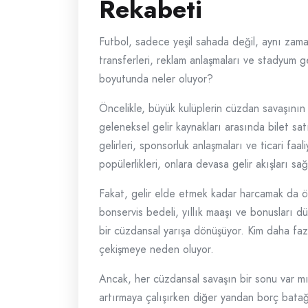
Rekabeti
Futbol, sadece yeşil sahada değil, aynı zama
transferleri, reklam anlaşmaları ve stadyum ge
boyutunda neler oluyor?
Öncelikle, büyük kulüplerin cüzdan savaşının 
geleneksel gelir kaynakları arasında bilet sa
gelirleri, sponsorluk anlaşmaları ve ticari faa
popülerlikleri, onlara devasa gelir akışları sağ
Fakat, gelir elde etmek kadar harcamak da ön
bonservis bedeli, yıllık maaşı ve bonusları 
bir cüzdansal yarışa dönüşüyor. Kim daha fazla
çekişmeye neden oluyor.
Ancak, her cüzdansal savaşın bir sonu var mı?
artırmaya çalışırken diğer yandan borç batağ