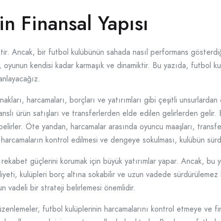
in Finansal Yapısı
ir. Ancak, bir futbol kulübünün sahada nasıl performans gösterdiğ
rı, oyunun kendisi kadar karmaşık ve dinamiktir. Bu yazıda, futbol ku
 anlayacağız.
akları, harcamaları, borçları ve yatırımları gibi çeşitli unsurlardan 
sanslı ürün satışları ve transferlerden elde edilen gelirlerden gelir. 
belirler. Öte yandan, harcamalar arasında oyuncu maaşları, transfe
harcamaların kontrol edilmesi ve dengeye sokulması, kulübün sürdürüle
 rekabet güçlerini korumak için büyük yatırımlar yapar. Ancak, bu ya
maliyeti, kulüpleri borç altına sokabilir ve uzun vadede sürdürülemez 
un vadeli bir strateji belirlemesi önemlidir.
 düzenlemeler, futbol kulüplerinin harcamalarını kontrol etmeye ve fi