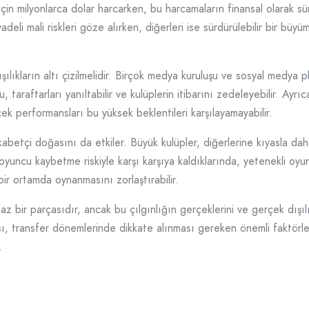
in milyonlarca dolar harcarken, bu harcamaların finansal olarak sür
vadeli mali riskleri göze alırken, diğerleri ise sürdürülebilir bir büy
ışılıkların altı çizilmelidir. Birçok medya kuruluşu ve sosyal medya 
 taraftarları yanıltabilir ve kulüplerin itibarını zedeleyebilir. Ayrı
ek performansları bu yüksek beklentileri karşılayamayabilir.
abetçi doğasını da etkiler. Büyük kulüpler, diğerlerine kıyasla dah
 oyuncu kaybetme riskiyle karşı karşıya kaldıklarında, yetenekli oyu
bir ortamda oynanmasını zorlaştırabilir.
az bir parçasıdır, ancak bu çılgınlığın gerçeklerini ve gerçek dışılı
 transfer dönemlerinde dikkate alınması gereken önemli faktörlerdi
.