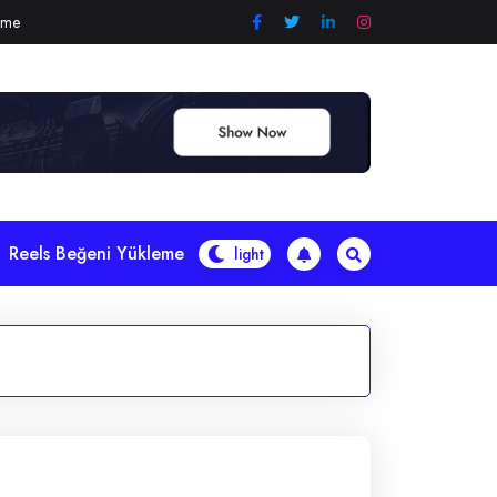
eme
Reels Beğeni Yükleme