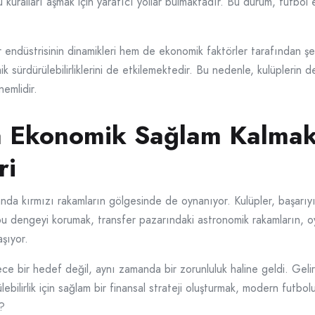
 kuralları aşmak için yaratıcı yollar bulmaktadır. Bu durum, futbol 
r endüstrisinin dinamikleri hem de ekonomik faktörler tarafından şeki
 sürdürülebilirliklerini de etkilemektedir. Bu nedenle, kulüplerin den
nemlidir.
a Ekonomik Sağlam Kalmak:
ri
nda kırmızı rakamların gölgesinde de oynanıyor. Kulüpler, başarıyı
u dengeyi korumak, transfer pazarındaki astronomik rakamların, oy
şıyor.
ece bir hedef değil, aynı zamanda bir zorunluluk haline geldi. Gelir
ebilirlik için sağlam bir finansal strateji oluşturmak, modern futbo
r?