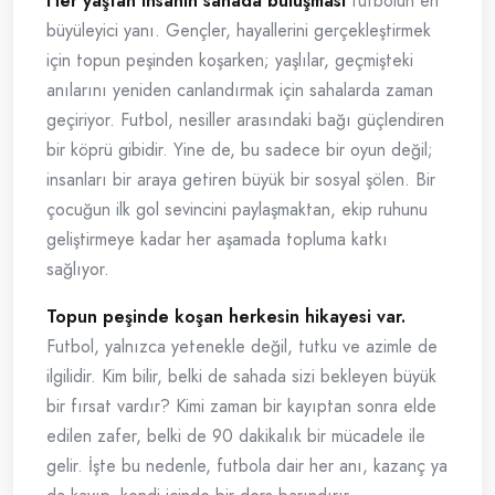
Her yaştan insanın sahada buluşması
futbolun en
büyüleyici yanı. Gençler, hayallerini gerçekleştirmek
için topun peşinden koşarken; yaşlılar, geçmişteki
anılarını yeniden canlandırmak için sahalarda zaman
geçiriyor. Futbol, nesiller arasındaki bağı güçlendiren
bir köprü gibidir. Yine de, bu sadece bir oyun değil;
insanları bir araya getiren büyük bir sosyal şölen. Bir
çocuğun ilk gol sevincini paylaşmaktan, ekip ruhunu
geliştirmeye kadar her aşamada topluma katkı
sağlıyor.
Topun peşinde koşan herkesin hikayesi var.
Futbol, yalnızca yetenekle değil, tutku ve azimle de
ilgilidir. Kim bilir, belki de sahada sizi bekleyen büyük
bir fırsat vardır? Kimi zaman bir kayıptan sonra elde
edilen zafer, belki de 90 dakikalık bir mücadele ile
gelir. İşte bu nedenle, futbola dair her anı, kazanç ya