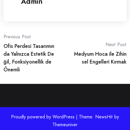
Admin
Post
Previous Post
Next Post
Ofis Perdesi Tasarımın
navigation
da Yalnızca Estetik De
Medyum Hoca ile Zihin
ğil, Fonksiyonellik de
sel Engelleri Kırmak
Önemli
Proudly powered by WordPress | Theme: NewsHit by
Themeuniver