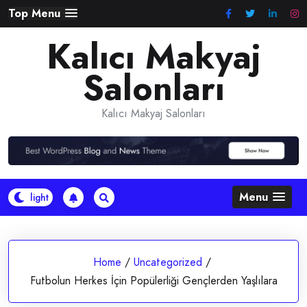
Skip
Top Menu
to
Kalıcı Makyaj
content
Salonları
Kalıcı Makyaj Salonları
Menu
Home
/
Uncategorized
/
Futbolun Herkes İçin Popülerliği Gençlerden Yaşlılara