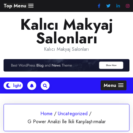
Skip
Top Menu
to
Kalıcı Makyaj
content
Salonları
Kalıcı Makyaj Salonları
Menu
Home
/
Uncategorized
/
G Power Analizi İle İkili Karşılaştırmalar