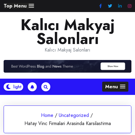
Skip
Top Menu
to
Kalıcı Makyaj
content
Salonları
Kalıcı Makyaj Salonları
Menu
Home
/
Uncategorized
/
Hatay Vinc Firmalari Arasinda Karsilastirma