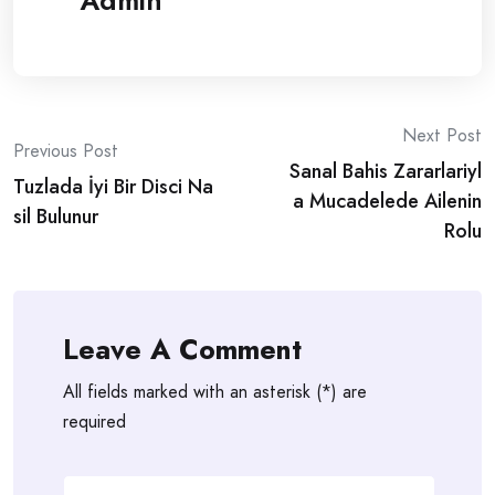
Admin
Post
Next Post
Previous Post
Sanal Bahis Zararlariyl
navigation
Tuzlada İyi Bir Disci Na
a Mucadelede Ailenin
sil Bulunur
Rolu
Leave A Comment
All fields marked with an asterisk (*) are
required