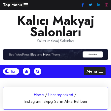
Skip
Top Menu
to
Kalıcı Makyaj
content
Salonları
Kalıcı Makyaj Salonları
Menu
Home
/
Uncategorized
/
Instagram Takipçi Satın Alma Rehberi