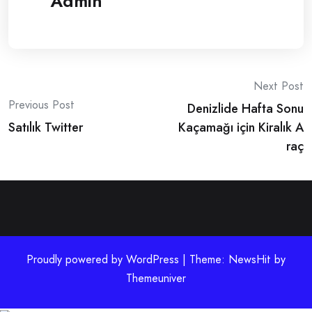
Admin
Post
Next Post
Previous Post
Denizlide Hafta Sonu
navigation
Satılık Twitter
Kaçamağı için Kiralık A
raç
Proudly powered by WordPress | Theme: NewsHit by
Themeuniver