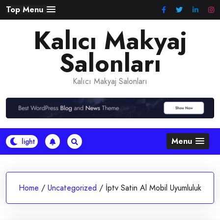
Skip
Top Menu
to
Kalıcı Makyaj
content
Salonları
Kalıcı Makyaj Salonları
Menu
Home
/
Uncategorized
/
İptv Satin Al Mobil Uyumluluk