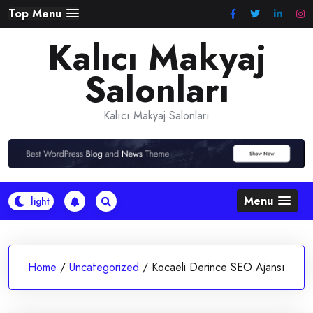
Skip
Top Menu
to
Kalıcı Makyaj
content
Salonları
Kalıcı Makyaj Salonları
Menu
Home
/
Uncategorized
/
Kocaeli Derince SEO Ajansı