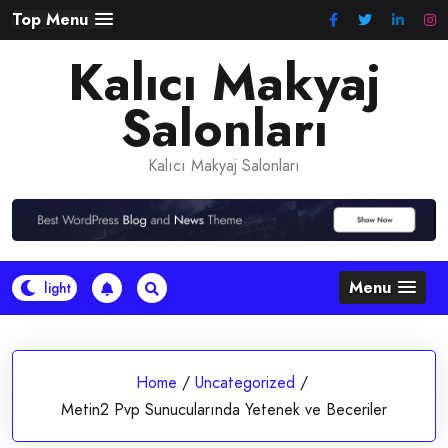
Skip
Top Menu
to
Kalıcı Makyaj
content
Salonları
Kalıcı Makyaj Salonları
Menu
Home
/
Uncategorized
/
Metin2 Pvp Sunucularında Yetenek ve Beceriler