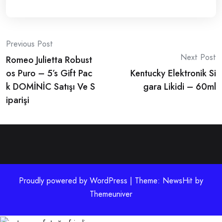
Post
Previous Post
Next Post
Romeo Julietta Robust
navigation
os Puro – 5’s Gift Pac
Kentucky Elektronik Si
k DOMİNİC Satışı Ve S
gara Likidi – 60ml
iparişi
Proudly powered by WordPress | Theme: NewsHit by
Themeuniver