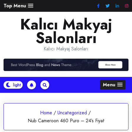
Skip
Top Menu
to
Kalıcı Makyaj
content
Salonları
Kalıcı Makyaj Salonları
Menu
Home
/
Uncategorized
/
Nub Cameroon 460 Puro – 24’s Fiyat