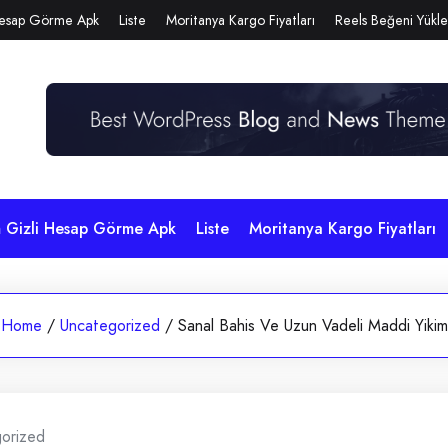
Hesap Görme Apk
Liste
Moritanya Kargo Fiyatları
Reels Beğeni Yükl
m Gizli Hesap Görme Apk
Liste
Moritanya Kargo Fiyatları
Home
/
Uncategorized
/
Sanal Bahis Ve Uzun Vadeli Maddi Yikim
orized