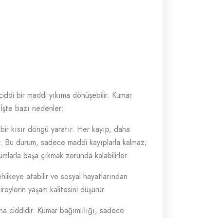
ciddi bir maddi yıkıma dönüşebilir. Kumar
 İşte bazı nedenler:
bir kısır döngü yaratır. Her kayıp, daha
er. Bu durum, sadece maddi kayıplarla kalmaz;
umlarla başa çıkmak zorunda kalabilirler.
 tehlikeye atabilir ve sosyal hayatlarından
ireylerin yaşam kalitesini düşürür.
ha ciddidir. Kumar bağımlılığı, sadece