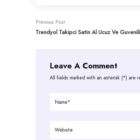
Post
Previous Post
Trendyol Takipci Satin Al Ucuz Ve Guvenilir
navigation
Leave A Comment
All fields marked with an asterisk (*) are 