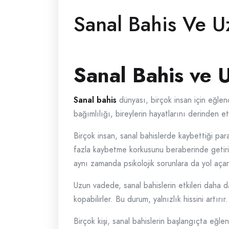
Sanal Bahis Ve U
Sanal Bahis ve 
Sanal bahis
dünyası, birçok insan için eğlenc
bağımlılığı, bireylerin hayatlarını derinden e
Birçok insan, sanal bahislerde kaybettiği par
fazla kaybetme korkusunu beraberinde getirir.
aynı zamanda psikolojik sorunlara da yol açar.
Uzun vadede, sanal bahislerin etkileri daha da de
kopabilirler. Bu durum, yalnızlık hissini artırı
Birçok kişi, sanal bahislerin başlangıçta eğ