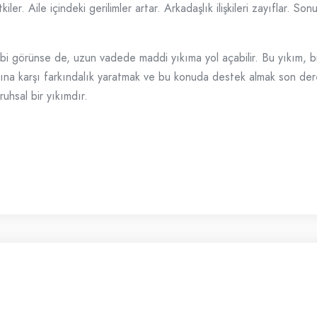
tkiler. Aile içindeki gerilimler artar. Arkadaşlık ilişkileri zayıflar. S
bi görünse de, uzun vadede maddi yıkıma yol açabilir. Bu yıkım, bi
ığına karşı farkındalık yaratmak ve bu konuda destek almak son de
uhsal bir yıkımdır.