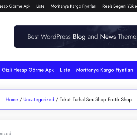
Hesap Görme Apk
Liste
Moritanya Kargo Fiyatları
Reels Beğeni Yükl
m Gizli Hesap Görme Apk
Liste
Moritanya Kargo Fiyatları
Home
/
Uncategorized
/
Tokat Turhal Sex Shop Erotik Shop
rized