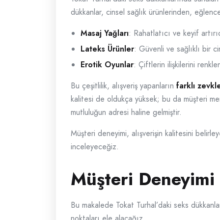
dükkanlar, cinsel sağlık ürünlerinden, eğlen
Masaj Yağları
: Rahatlatıcı ve keyif artırıc
Lateks Ürünler
: Güvenli ve sağlıklı bir 
Erotik Oyunlar
: Çiftlerin ilişkilerini renkl
Bu çeşitlilik, alışveriş yapanların
farklı zevkl
kalitesi de oldukça yüksek; bu da müşteri mem
mutluluğun adresi haline gelmiştir.
Müşteri deneyimi, alışverişin kalitesini belir
inceleyeceğiz.
Müşteri Deneyimi
Bu makalede Tokat Turhal’daki seks dükkanları
noktaları ele alacağız.