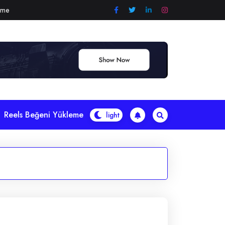
eme
Reels Beğeni Yükleme