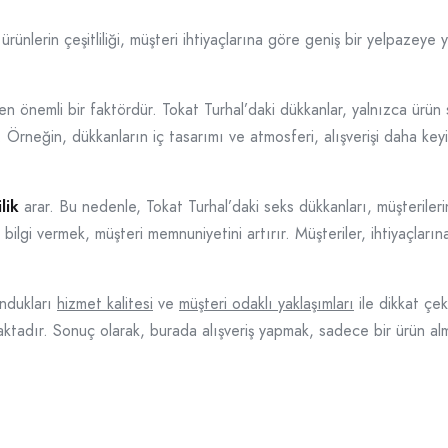
rünlerin çeşitliliği, müşteri ihtiyaçlarına göre geniş bir yelpazeye y
leyen önemli bir faktördür. Tokat Turhal’daki dükkanlar, yalnızca ür
rneğin, dükkanların iç tasarımı ve atmosferi, alışverişi daha keyifli
ilik
arar. Bu nedenle, Tokat Turhal’daki seks dükkanları, müşteriler
bilgi vermek, müşteri memnuniyetini artırır. Müşteriler, ihtiyaçları
undukları
hizmet kalitesi
ve
müşteri odaklı yaklaşımları
ile dikkat çek
maktadır. Sonuç olarak, burada alışveriş yapmak, sadece bir ürün al