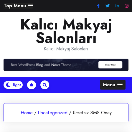
Skip
Top Menu
to
Kalıcı Makyaj
content
Salonları
Kalıcı Makyaj Salonları
Menu
Home
/
Uncategorized
/
Ücretsiz SMS Onay